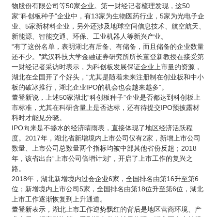
物股份有限公司等50家企业。第一财经记者梳理发现，这50
家“科创板种子”企业中，有13家为生物医药行业，5家为光电子企
业、5家新材料企业，另外还涉及地球空间信息技术、航空航天、
新能源、智能交通、环保、工业机器人等新兴产业。
“有了这份名单，表明湖北有后备、有储备，而且储备的企业数量
还不少。”武汉科技大学金融证券研究所所长董登新教授在接受第
一财经记者采访时表示，为科创板发展保证企业上市量的资源，
湖北在全国开了个好头，“尤其是随着未来注册制在创业板和中小
板的破冰推行，湖北企业IPO的机会也会越来越多”。
董登新说，上述50家湖北“科创板种子”企业是否都达到科创板上
市标准，尤其在科研含量上是否达标，还有待提交IPO预披露材
料时才能见分晓。
IPO向来是不掺水的经济晴雨表，直接体现了地区经济活跃程
度。2017年，湖北省新增境内上市公司仅有2家，新增上市公司
数量、上市公司总数量两个指标均被中部其他省份反超；2018
年，该省出台“上市公司倍增计划”，开启了上市工作的复兴之
路。
2018年，湖北新增境内过会企业6家，全国排名由第16升至第6
位；新增境内上市公司5家，全国排名由第18位升至第6位，湖北
上市工作逐渐恢复到上升通道。
董登新表示，湖北上市工作逆势飘红的背后是地区营商环境、产